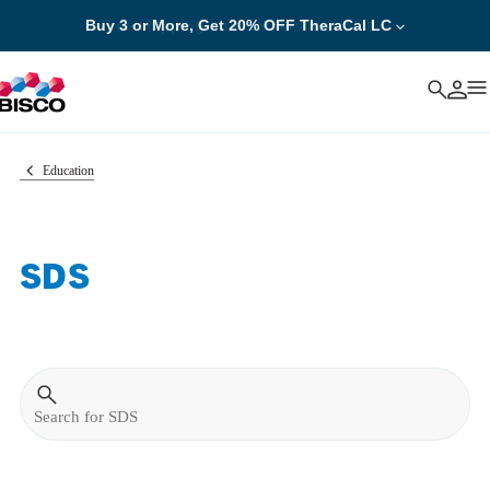
Buy 3 or More, Get 20% OFF TheraCal LC
Free shipping on all orders over $50!
Cancel
Education
SDS