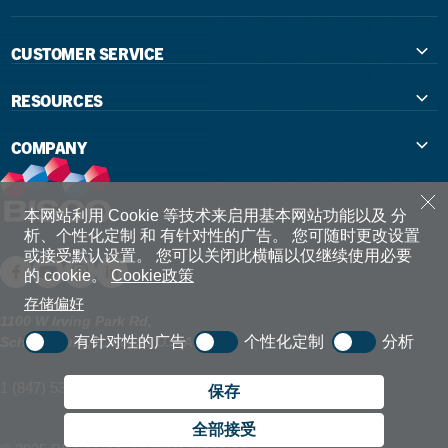
CUSTOMER SERVICE
Contact Us
RESOURCES
International Distributors
Education
COMPANY
Government
The Extra Smile Blog
About Us
Large Group Practices/DSO
Podcast
Promotions
本网站利用 Cookie 等技术来启用基本网站功能以及 分
析、个性化定制 和 有针对性的广告。
您可随时更改设置
University Accounts
或接受默认设置。
您可以关闭此横幅以仅继续使用必要
IFU / Product Instructions
My Rewards
的 cookie。
Cookie政策
Website Accessibility
SDS
BISCO Bonding Rewards
存储偏好
1100 W Irving Park Rd,
有针对性的广告
个性化定制
分析
Schaumburg, IL 60193 U.S.A.
Return Policy & Warranty Info
Bookstore
1 (847) 534 6000
Shipping Policy
保存
Careers
全部接受
FAQ
Terms & Privacy